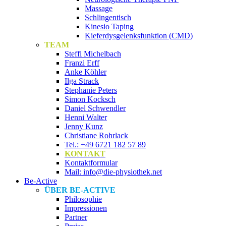
Massage
Schlingentisch
Kinesio Taping
Kieferdysgelenksfunktion (CMD)
TEAM
Steffi Michelbach
Franzi Erff
Anke Köhler
Ilga Strack
Stephanie Peters
Simon Kocksch
Daniel Schwendler
Henni Walter
Jenny Kunz
Christiane Rohrlack
Tel.: +49 6721 182 57 89
KONTAKT
Kontaktformular
Mail: info@die-physiothek.net
Be-Active
ÜBER BE-ACTIVE
Philosophie
Impressionen
Partner