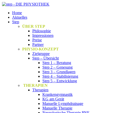
Home
Aktuelles
Step
ÜBER STEP
Philosophie
Impressionen
Preise
Partner
PHYSIO-KONZEPT
Zielgruppe
Step – Übersicht
Step 1 – Beratung
Step 2 – Genesung
Step 3 – Grundlagen
Step 4 – Stabilisierung
Step 5 – Entwicklung
THERAPIEN
Therapien
Krankengymnastik
KG am Gerät
Manuelle Lymphdrainage
Manuelle Therapie
Neurologische Therapie PNF