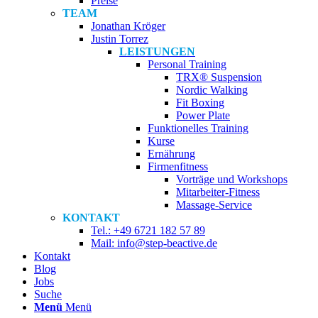
Preise
TEAM
Jonathan Kröger
Justin Torrez
LEISTUNGEN
Personal Training
TRX® Suspension
Nordic Walking
Fit Boxing
Power Plate
Funktionelles Training
Kurse
Ernährung
Firmenfitness
Vorträge und Workshops
Mitarbeiter-Fitness
Massage-Service
KONTAKT
Tel.: +49 6721 182 57 89
Mail: info@step-beactive.de
Kontakt
Blog
Jobs
Suche
Menü
Menü