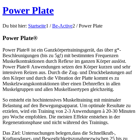
Power Plate
Du bist hier:
Startseite
1
/
Be-Active
2
/
Power Plate
Power Plate®
Power Plate® ist ein Ganzkörpertrainingsgerät, das über g*-
Beschleunigungen (bis zu 5g!) mit bestimmten Frequenzen
Muskelkontraktionen durch Reflexe im ganzen Körper auslöst.
Power Plate® Anwendungen setzen den Körper kurzen und sehr
intensiven Reizen aus. Durch die Zug- und Druckbelastungen auf
den Körper und durch die Vibration der Platte kommt es zu
Muskelzwangskontraktionen über einen Dehnreflex in allen
Muskelgruppen und allen Muskelfasertypen gleichzeitig.
So entsteht ein hochintensives Muskeltraining mit minimaler
Belastung auf den Bewegungsapparat. Um optimale Resultate zu
erzielen, wird ein Training von 2-3 Anwendungen à 20-30 Minuten
pro Woche empfohlen. Die meisten Effekte entstehen in der
Regenerationsphase und nicht während des Trainings.
Das Ziel: Untersuchungen belegen,dass die Schnellkraft-,
Kraftausdauer- und Beweglichkeitszunahmezwischen 25 bis zu