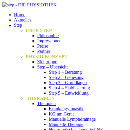
Home
Aktuelles
Step
ÜBER STEP
Philosophie
Impressionen
Preise
Partner
PHYSIO-KONZEPT
Zielgruppe
Step – Übersicht
Step 1 – Beratung
Step 2 – Genesung
Step 3 – Grundlagen
Step 4 – Stabilisierung
Step 5 – Entwicklung
THERAPIEN
Therapien
Krankengymnastik
KG am Gerät
Manuelle Lymphdrainage
Manuelle Therapie
Neurologische Therapie PNF