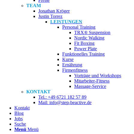
Preise
TEAM
Jonathan Kröger
Justin Torrez
LEISTUNGEN
Personal Training
TRX® Suspension
Nordic Walking
Fit Boxing
Power Plate
Funktionelles Training
Kurse
Ernährung
Firmenfitness
Vorträge und Workshops
Mitarbeiter-Fitness
Massage-Service
KONTAKT
Tel.: +49 6721 182 57 89
Mail: info@step-beactive.de
Kontakt
Blog
Jobs
Suche
Menü
Menü