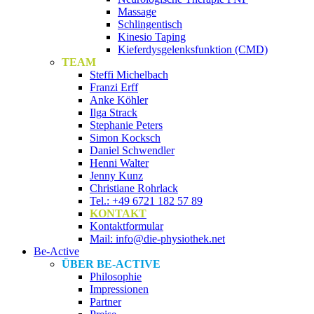
Massage
Schlingentisch
Kinesio Taping
Kieferdysgelenksfunktion (CMD)
TEAM
Steffi Michelbach
Franzi Erff
Anke Köhler
Ilga Strack
Stephanie Peters
Simon Kocksch
Daniel Schwendler
Henni Walter
Jenny Kunz
Christiane Rohrlack
Tel.: +49 6721 182 57 89
KONTAKT
Kontaktformular
Mail: info@die-physiothek.net
Be-Active
ÜBER BE-ACTIVE
Philosophie
Impressionen
Partner