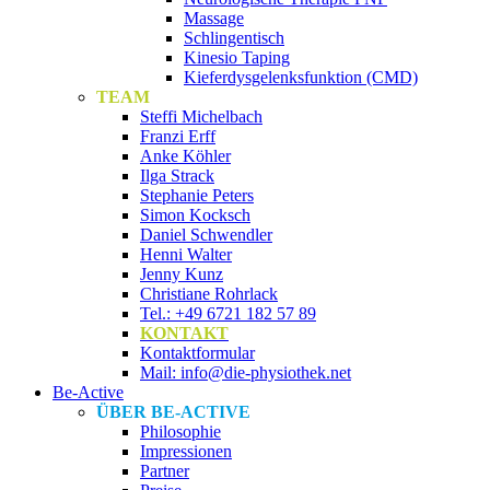
Massage
Schlingentisch
Kinesio Taping
Kieferdysgelenksfunktion (CMD)
TEAM
Steffi Michelbach
Franzi Erff
Anke Köhler
Ilga Strack
Stephanie Peters
Simon Kocksch
Daniel Schwendler
Henni Walter
Jenny Kunz
Christiane Rohrlack
Tel.: +49 6721 182 57 89
KONTAKT
Kontaktformular
Mail: info@die-physiothek.net
Be-Active
ÜBER BE-ACTIVE
Philosophie
Impressionen
Partner