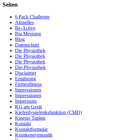
Seiten
6 Pack Challenge
Aktuelles
Be-Active
Bia Messung
Blog
Datenschutz
Die Physiothek
Die Physiothek
Die Physiothek
Die-Physiothek
Disclaimer
Ernährung
Firmenfitness
Impressionen
Impressionen
Impressum
KG am Gerät
Kieferdysgelenksfunktion (CMD)
Kinesio Taping
Kontakt
Kontaktformular
Krankengymnastik