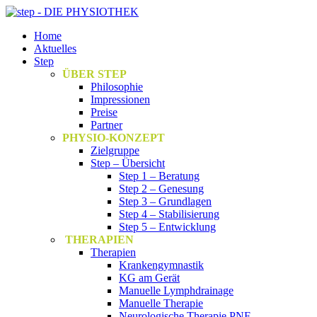
Home
Aktuelles
Step
ÜBER STEP
Philosophie
Impressionen
Preise
Partner
PHYSIO-KONZEPT
Zielgruppe
Step – Übersicht
Step 1 – Beratung
Step 2 – Genesung
Step 3 – Grundlagen
Step 4 – Stabilisierung
Step 5 – Entwicklung
THERAPIEN
Therapien
Krankengymnastik
KG am Gerät
Manuelle Lymphdrainage
Manuelle Therapie
Neurologische Therapie PNF