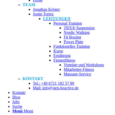
Preise
TEAM
Jonathan Kröger
Justin Torrez
LEISTUNGEN
Personal Training
TRX® Suspension
Nordic Walking
Fit Boxing
Power Plate
Funktionelles Training
Kurse
Ernährung
Firmenfitness
Vorträge und Workshops
Mitarbeiter-Fitness
Massage-Service
KONTAKT
Tel.: +49 6721 182 57 89
Mail: info@step-beactive.de
Kontakt
Blog
Jobs
Suche
Menü
Menü