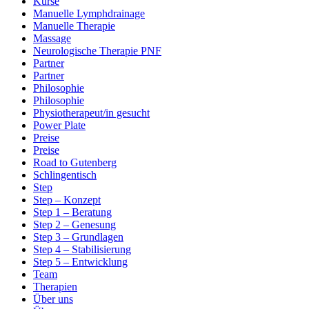
Kurse
Manuelle Lymphdrainage
Manuelle Therapie
Massage
Neurologische Therapie PNF
Partner
Partner
Philosophie
Philosophie
Physiotherapeut/in gesucht
Power Plate
Preise
Preise
Road to Gutenberg
Schlingentisch
Step
Step – Konzept
Step 1 – Beratung
Step 2 – Genesung
Step 3 – Grundlagen
Step 4 – Stabilisierung
Step 5 – Entwicklung
Team
Therapien
Über uns