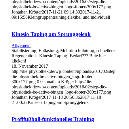
physiothek.de/wp-content/uploads/2016/02/step-die-
physiothek-be-active-bingen_logo-footer-300x177.png
Jonathan Kröger
2017-11-21 09:14:30
2017-11-21
09:15:58
Kleingruppentraining-flexibel und individuell
Kinesio Taping am Sprunggelenk
Allgemein
Stabilisierung, Entlastung, Mehrdurchblutung, schnellere
Regeneration...Kinesio Taping! Bedarf??? Bitte hier
klicken!
18. November 2017
http://die-physiothek.de/wp-content/uploads/2016/02/step-
die-physiothek-be-active-bingen_logo-footer-
300x177.png
0
0
Jonathan Kröger
http://die-
physiothek.de/wp-content/uploads/2016/02/step-die-
physiothek-be-active-bingen_logo-footer-300x177.png
Jonathan Kröger
2017-11-18 20:56:36
2017-11-18
21:00:32
Kinesio Taping am Sprunggelenk
Profifußball-funktionelles Training