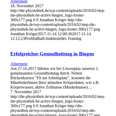
Allgemein
18. November 2017
http://die-physiothek.de/wp-content/uploads/2016/02/step-
die-physiothek-be-active-bingen_logo-footer-
300x177.png
0
0
Jonathan Kröger
http://die-
physiothek.de/wp-content/uploads/2016/02/step-die-
physiothek-be-active-bingen_logo-footer-300x177.png
Jonathan Kröger
2017-11-14 12:08:36
2017-11-14
12:12:23
Profifußball-funktionelles Training
Erfolgreicher Gesundheitstag in Bingen
Allgemein
Am 27.10.2017 führten wir bei Löwenplay unseren 1.
gemeinsamen Gesundheitstag durch. Neben
Rückenkursen "Fit am Arbeitsplatz", konnten die
MitarbeiterInnen Ihrer aktuellen Körperdaten, wie z.B.
Körperwasser, aktive Zellmasse (Muskelmasse)…
7. November 2017
http://die-physiothek.de/wp-content/uploads/2016/02/step-
die-physiothek-be-active-bingen_logo-footer-
300x177.png
0
0
Jonathan Kröger
http://die-
physiothek.de/wp-content/uploads/2016/02/step-die-
physiothek-be-active-bingen_logo-footer-300x177.png