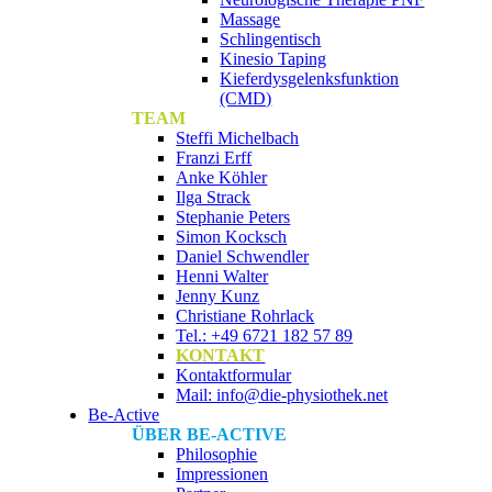
Massage
Schlingentisch
Kinesio Taping
Kieferdysgelenksfunktion
(CMD)
TEAM
Steffi Michelbach
Franzi Erff
Anke Köhler
Ilga Strack
Stephanie Peters
Simon Kocksch
Daniel Schwendler
Henni Walter
Jenny Kunz
Christiane Rohrlack
Tel.: +49 6721 182 57 89
KONTAKT
Kontaktformular
Mail: info@die-physiothek.net
Be-Active
ÜBER BE-ACTIVE
Philosophie
Impressionen