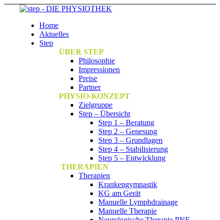
Home
Aktuelles
Step
ÜBER STEP
Philosophie
Impressionen
Preise
Partner
PHYSIO-KONZEPT
Zielgruppe
Step – Übersicht
Step 1 – Beratung
Step 2 – Genesung
Step 3 – Grundlagen
Step 4 – Stabilisierung
Step 5 – Entwicklung
THERAPIEN
Therapien
Krankengymnastik
KG am Gerät
Manuelle Lymphdrainage
Manuelle Therapie
Neurologische Therapie PNF