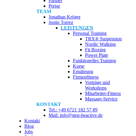
Partner
Preise
TEAM
Jonathan Kröger
Justin Torrez
LEISTUNGEN
Personal Training
TRX® Suspension
Nordic Walking
Fit Boxing
Power Plate
Funktionelles Training
Kurse
Ernährung
Firmenfitness
Vorträge und
Workshops
Mitarbeiter-Fitness
Massage-Service
KONTAKT
Tel.: +49 6721 182 57 89
Mail: info@step-beactive.de
Kontakt
Blog
Jobs