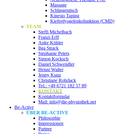
Massage
Schlingentisch
Kinesio Taping
Kieferdysgelenksfunktion (CMD)
TEAM
Steffi Michelbach
Franzi Erff
Anke Köhler
Ilga Strack
Stephanie Peters
Simon Kocksch
Daniel Schwendler
Henni Walter
Jenny Kunz
Christiane Rohrlack
Tel.: +49 6721 182 57 89
KONTAKT
Kontaktformular
Mail: info@die-physiothek.net
Be-Active
ÜBER BE-ACTIVE
Philosophie
Impressionen
Partner