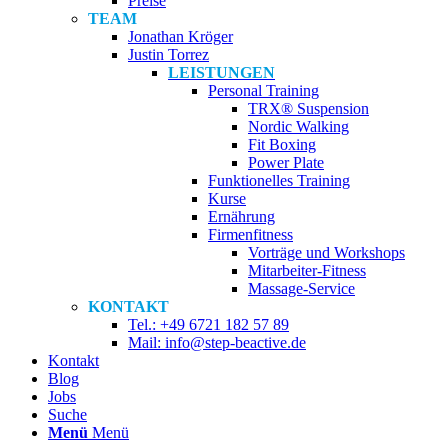
Preise
TEAM
Jonathan Kröger
Justin Torrez
LEISTUNGEN
Personal Training
TRX® Suspension
Nordic Walking
Fit Boxing
Power Plate
Funktionelles Training
Kurse
Ernährung
Firmenfitness
Vorträge und Workshops
Mitarbeiter-Fitness
Massage-Service
KONTAKT
Tel.: +49 6721 182 57 89
Mail: info@step-beactive.de
Kontakt
Blog
Jobs
Suche
Menü
Menü