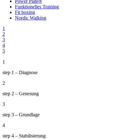
Power Plate®
Funktionelles Training
Fit boxing
Nordic Walking
1
2
3
4
5
1
step 1 – Diagnose
2
step 2 – Genesung
3
step 3 – Grundlage
4
step 4 – Stabilisierung