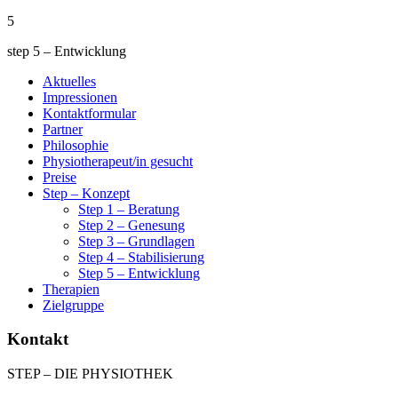
5
step 5 – Entwicklung
Aktuelles
Impressionen
Kontaktformular
Partner
Philosophie
Physiotherapeut/in gesucht
Preise
Step – Konzept
Step 1 – Beratung
Step 2 – Genesung
Step 3 – Grundlagen
Step 4 – Stabilisierung
Step 5 – Entwicklung
Therapien
Zielgruppe
Kontakt
STEP – DIE PHYSIOTHEK