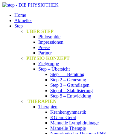
Home
Aktuelles
Step
ÜBER STEP
Philosophie
Impressionen
Preise
Partner
PHYSIO-KONZEPT
Zielgruppe
Step – Übersicht
Step 1 – Beratung
Step 2 – Genesung
Step 3 – Grundlagen
Step 4 – Stabilisierung
Step 5 – Entwicklung
THERAPIEN
Therapien
Krankengymnastik
KG am Gerät
Manuelle Lymphdrainage
Manuelle Therapie
Neurologische Therapie PNF