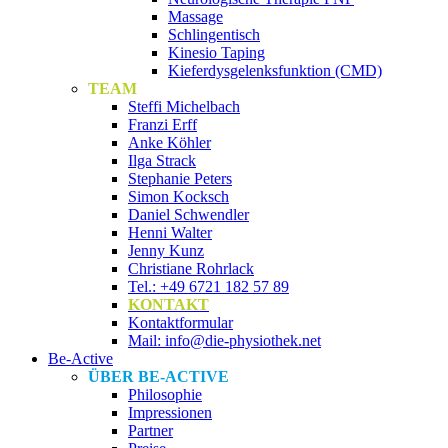
Massage
Schlingentisch
Kinesio Taping
Kieferdysgelenksfunktion (CMD)
TEAM
Steffi Michelbach
Franzi Erff
Anke Köhler
Ilga Strack
Stephanie Peters
Simon Kocksch
Daniel Schwendler
Henni Walter
Jenny Kunz
Christiane Rohrlack
Tel.: +49 6721 182 57 89
KONTAKT
Kontaktformular
Mail: info@die-physiothek.net
Be-Active
ÜBER BE-ACTIVE
Philosophie
Impressionen
Partner