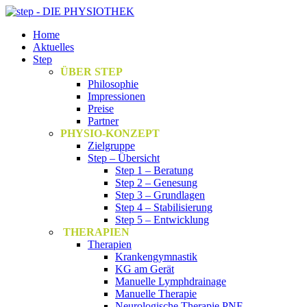
Home
Aktuelles
Step
ÜBER STEP
Philosophie
Impressionen
Preise
Partner
PHYSIO-KONZEPT
Zielgruppe
Step – Übersicht
Step 1 – Beratung
Step 2 – Genesung
Step 3 – Grundlagen
Step 4 – Stabilisierung
Step 5 – Entwicklung
THERAPIEN
Therapien
Krankengymnastik
KG am Gerät
Manuelle Lymphdrainage
Manuelle Therapie
Neurologische Therapie PNF