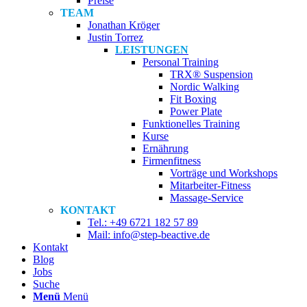
Preise
TEAM
Jonathan Kröger
Justin Torrez
LEISTUNGEN
Personal Training
TRX® Suspension
Nordic Walking
Fit Boxing
Power Plate
Funktionelles Training
Kurse
Ernährung
Firmenfitness
Vorträge und Workshops
Mitarbeiter-Fitness
Massage-Service
KONTAKT
Tel.: +49 6721 182 57 89
Mail: info@step-beactive.de
Kontakt
Blog
Jobs
Suche
Menü
Menü