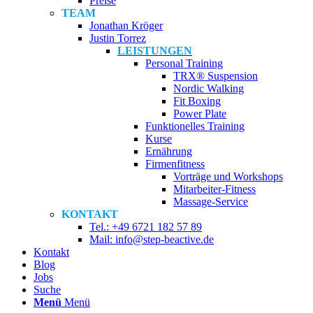
Preise
TEAM
Jonathan Kröger
Justin Torrez
LEISTUNGEN
Personal Training
TRX® Suspension
Nordic Walking
Fit Boxing
Power Plate
Funktionelles Training
Kurse
Ernährung
Firmenfitness
Vorträge und Workshops
Mitarbeiter-Fitness
Massage-Service
KONTAKT
Tel.: +49 6721 182 57 89
Mail: info@step-beactive.de
Kontakt
Blog
Jobs
Suche
Menü
Menü