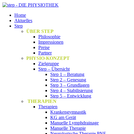
Home
Aktuelles
Step
ÜBER STEP
Philosophie
Impressionen
Preise
Partner
PHYSIO-KONZEPT
Zielgruppe
Step – Übersicht
Step 1 – Beratung
Step 2 – Genesung
Step 3 – Grundlagen
Step 4 – Stabilisierung
Step 5 – Entwicklung
THERAPIEN
Therapien
Krankengymnastik
KG am Gerät
Manuelle Lymphdrainage
Manuelle Therapie
Neurologische Therapie PNF