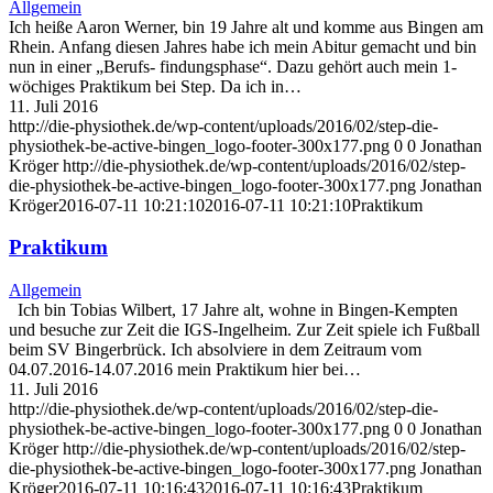
Allgemein
Ich heiße Aaron Werner, bin 19 Jahre alt und komme aus Bingen am
Rhein. Anfang diesen Jahres habe ich mein Abitur gemacht und bin
nun in einer „Berufs- findungsphase“. Dazu gehört auch mein 1-
wöchiges Praktikum bei Step. Da ich in…
11. Juli 2016
http://die-physiothek.de/wp-content/uploads/2016/02/step-die-
physiothek-be-active-bingen_logo-footer-300x177.png
0
0
Jonathan
Kröger
http://die-physiothek.de/wp-content/uploads/2016/02/step-
die-physiothek-be-active-bingen_logo-footer-300x177.png
Jonathan
Kröger
2016-07-11 10:21:10
2016-07-11 10:21:10
Praktikum
Praktikum
Allgemein
Ich bin Tobias Wilbert, 17 Jahre alt, wohne in Bingen-Kempten
und besuche zur Zeit die IGS-Ingelheim. Zur Zeit spiele ich Fußball
beim SV Bingerbrück. Ich absolviere in dem Zeitraum vom
04.07.2016-14.07.2016 mein Praktikum hier bei…
11. Juli 2016
http://die-physiothek.de/wp-content/uploads/2016/02/step-die-
physiothek-be-active-bingen_logo-footer-300x177.png
0
0
Jonathan
Kröger
http://die-physiothek.de/wp-content/uploads/2016/02/step-
die-physiothek-be-active-bingen_logo-footer-300x177.png
Jonathan
Kröger
2016-07-11 10:16:43
2016-07-11 10:16:43
Praktikum