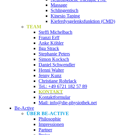
Massage
Schlingentisch
Kinesio Taping
Kieferdysgelenksfunktion (CMD)
TEAM
Steffi Michelbach
Franzi Erff
Anke Köhler
Ilga Strack
Stephanie Peters
Simon Kocksch
Daniel Schwendler
Henni Walter
Jenny Kunz
Christiane Rohrlack
Tel.: +49 6721 182 57 89
KONTAKT
Kontaktformular
Mail: info@die-physiothek.net
Be-Active
ÜBER BE-ACTIVE
Philosophie
Impressionen
Partner